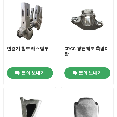
연결기 철도 캐스팅부
CRCC 경편궤도 축받이
함
문의 보내기
문의 보내기
집
제품
우리 에 관한 것