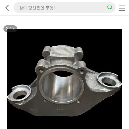
2
/
3