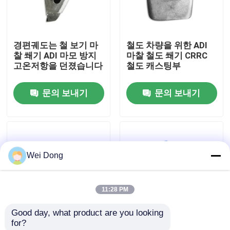
공장 투어
경편궤도는 철 보기 마
철도 차량을 위한 ADI
찰 쐐기 ADI 마모 방지
마찰 철도 쐐기 CRRC
품질 관리
고온저항을 던졌습니다
철도 캐스팅부
문의 보내기
문의 보내기
저희와 연락
뉴스
Wei Dong
사건
11:28 PM
블로그
Good day, what product are you looking 
for?
인용 을 요청 하십시오
고 정밀 철도 예비 부품
화차를 위한 AAR Ｅ 철