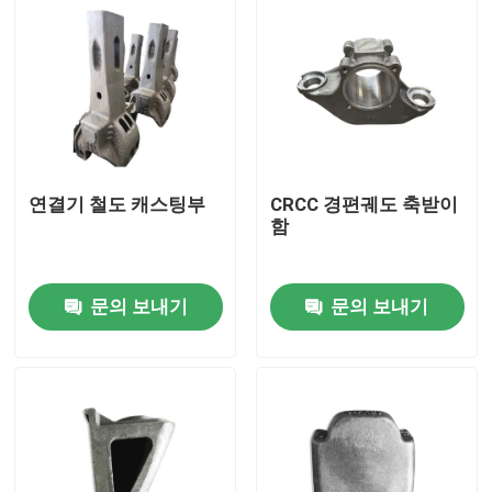
연결기 철도 캐스팅부
CRCC 경편궤도 축받이
함
문의 보내기
문의 보내기
집
제품
우리 에 관한 것