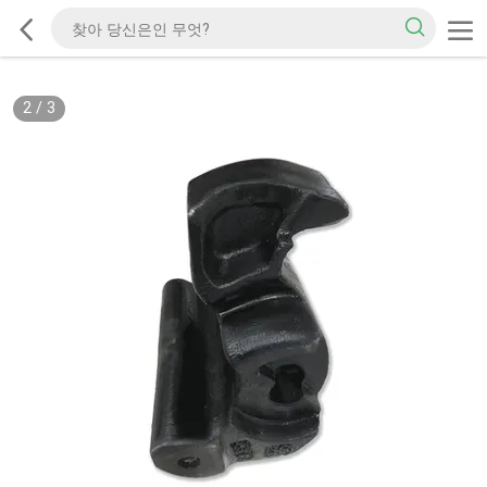
2
/
3