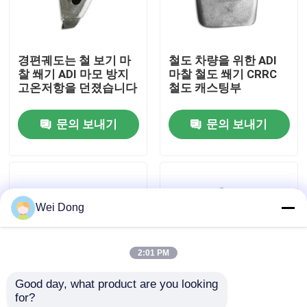
공장 투어
경편궤도는 철 보기 마
철도 차량을 위한 ADI
찰 쐐기 ADI 마모 방지
마찰 철도 쐐기 CRRC
품질 관리
고온저항을 던졌습니다
철도 캐스팅부
문의 보내기
문의 보내기
저희와 연락
뉴스
Wei Dong
사건
2:01 PM
블로그
Good day, what product are you looking 
for?
인용 을 요청 하십시오
고 정밀 철도 예비 부품
화차를 위한 AAR Ｅ 철