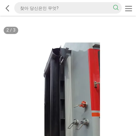
2
/
3