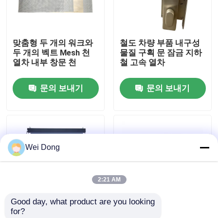
공장 투어
맞춤형 두 개의 워크와
철도 차량 부품 내구성
두 개의 벡트 Mesh 천
물질 구획 문 잠금 지하
품질 관리
열차 내부 창문 천
철 고속 열차
문의 보내기
문의 보내기
저희와 연락
뉴스
Wei Dong
사건
2:21 AM
블로그
Good day, what product are you looking 
for?
인용 을 요청 하십시오
알루미늄 합금 프레임
철도 예비 부품 열차 화