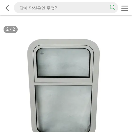
2
/
2