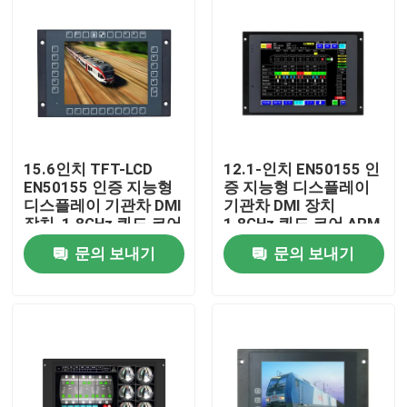
15.6인치 TFT-LCD
12.1-인치 EN50155 인
EN50155 인증 지능형
증 지능형 디스플레이
디스플레이 기관차 DMI
기관차 DMI 장치
장치, 1.8GHz 쿼드 코어
1.8GHz 쿼드 코어 ARM
프로세서
코텍스-A53 + M4 프로
문의 보내기
문의 보내기
세서
집
제품
우리 에 관한 것