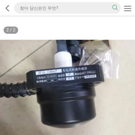
2
/
2