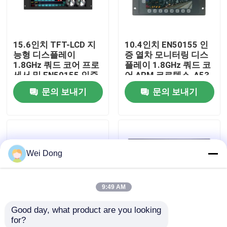
공장 투어
15.6인치 TFT-LCD 지
10.4인치 EN50155 인
능형 디스플레이
증 열차 모니터링 디스
품질 관리
1.8GHz 쿼드 코어 프로
플레이 1.8GHz 쿼드 코
세서 및 EN50155 인증
어 ARM 코르텍스-A53
과 함께 로코모티브
+ M4 프로세서 지능형
문의 보내기
문의 보내기
저희와 연락
DMI 장치
디스플레이 로코모티브
DMI 장치
뉴스
Wei Dong
사건
9:49 AM
블로그
Good day, what product are you looking 
for?
인용 을 요청 하십시오
12철도 차량의 TCMS
10.4인치 다기능 터미