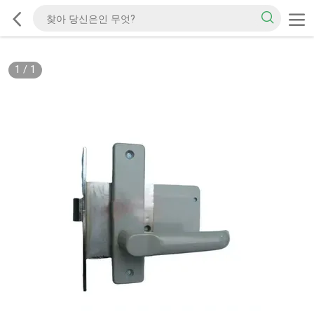
1
/
1