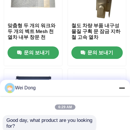
공장 투어
맞춤형 두 개의 워크와
철도 차량 부품 내구성
두 개의 벡트 Mesh 천
물질 구획 문 잠금 지하
품질 관리
열차 내부 창문 천
철 고속 열차
문의 보내기
문의 보내기
저희와 연락
뉴스
Wei Dong
사건
6:29 AM
블로그
Good day, what product are you looking 
for?
인용 을 요청 하십시오
알루미늄 합금 프레임
철도 예비 부품 열차 화