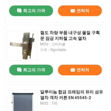
최고의 가격
연락처
철도 차량 부품 내구성 물질 구획
문 잠금 지하철 고속 열차
MOQ：고티러블
가격：Ngotiable
최고의 가격
연락처
집
알루미늄 합금 프레임의 유리 섬유
제품
열차 객차 커튼 EN 45545-2
MOQ：100
우리 에 관한 것