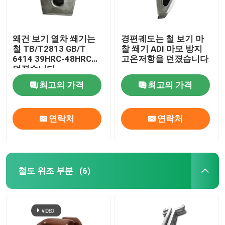
왜건 보기 열차 쐐기는
경편궤도는 철 보기 마
철 TB/T2813 GB/T
찰 쐐기 ADI 마모 방지
6414 39HRC-48HRC를
고온저항을 던졌습니다
던졌습니다
최고의 가격
최고의 가격
연락처
연락처
철도 위조 부분
(6)