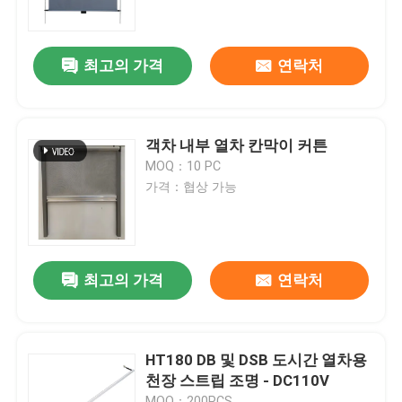
공장 투어
최고의 가격
연락처
품질 관리
객차 내부 열차 칸막이 커튼
저희와 연락
MOQ：10 PC
가격：협상 가능
뉴스
사건
최고의 가격
연락처
인용 을 요청 하십시오
HT180 DB 및 DSB 도시간 열차용
천장 스트립 조명 - DC110V
철도 캐스팅부
MOQ：200PCS