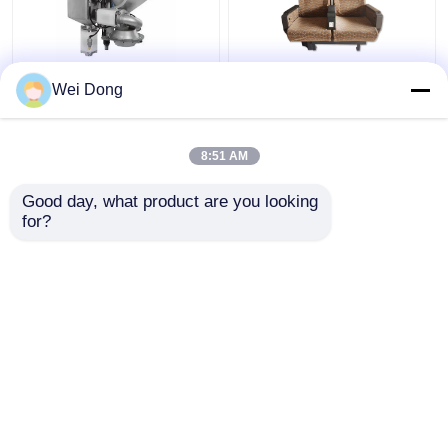
철도 예비 부품 열차 화
ISO9001 객차 인테리어
Wei Dong
장실 시스템용 진공 스
는 자리 코치 술래잡기
테인리스 스틸 쿼팅 장
웰드를 훈련시킵니다
치
8:51 AM
최고의 가격
최고의 가격
Good day, what product are you looking 
for?
연락처
연락처
더 많은 것을 전망하십시
오
홈
사이트맵
연락처
Desktop Site
사이트맵
개인정보 보호 정책