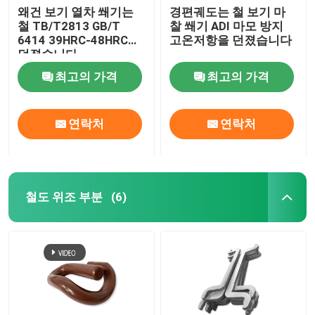
왜건 보기 열차 쐐기는
경편궤도는 철 보기 마
철 TB/T2813 GB/T
찰 쐐기 ADI 마모 방지
6414 39HRC-48HRC를
고온저항을 던졌습니다
던졌습니다
최고의 가격
최고의 가격
연락처
연락처
철도 위조 부분
(6)