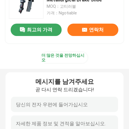
MOQ：고티러블
가격：Ngotiable
철도 위조 부분
최고의 가격
연락처
철도 서스펜션 장치
철도 제동 장치
더 많은 것을 전망하십시
오
객차 내부
메시지를 남겨주세요
경편궤도 윤축
곧 다시 연락 드리겠습니다!
열차 연결기
열차 트랩