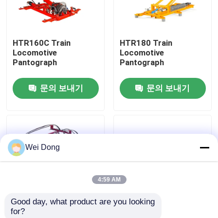
공장 투어
HTR160C Train
HTR180 Train
Locomotive
Locomotive
품질 관리
Pantograph
Pantograph
문의 보내기
문의 보내기
저희와 연락
뉴스
Wei Dong
사건
4:59 AM
블로그
Good day, what product are you looking 
for?
인용 을 요청 하십시오
HTR250 Train
HTR420 Train