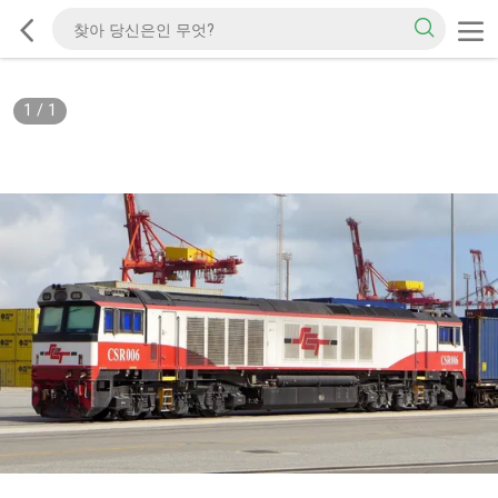
1
/
1